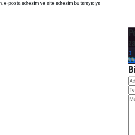
m, e-posta adresim ve site adresim bu tarayıcıya
P
z
0 
B