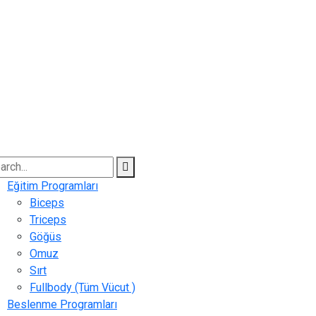
Eğitim Programları
Biceps
Triceps
Göğüs
Omuz
Sırt
Fullbody (Tüm Vücut )
Beslenme Programları