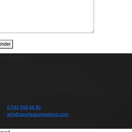
önder
ze Ulaşın
lefon Numaralarımız ve Sosyal Medya
aplarımız üzerinden bize ulaşabilirsiniz.
Çelebiler Mah. 1415 Sok. Günaydın Apt. Zemin
kat. Isparta
0 543 958 66 83
info@sportaspormerkezi.com