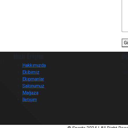
G
Hızlı Erişim
Bi
tif
Hakkımızda
Te
Ekibimiz
hes
Ekipmanlar
Salonumuz
Mağaza
İletişim