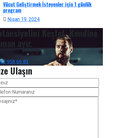
Vücut Geliştirmek İsteyenler için 1 günlük
program
Nisan 19, 2024
otansiyelini Keşfet. Kendine
aman ayır.
543 958 66 83
ize Ulaşın