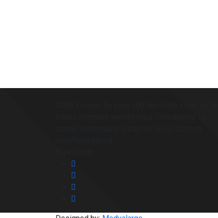
2006 Yılından Bu yana 100'den fazla cihaz ile Ak
Fitness hizmeti vermekteyiz. Tecrübemiz ve
uzman kadromuzla sizler için en iyi hizmeti
hedeflemekteyiz.
Bize Ulaşın: