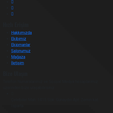
Hızlı Erişim
Hakkımızda
Ekibimiz
Ekipmanlar
Salonumuz
Mağaza
İletişim
Bize Ulaşın
Telefon Numaralarımız ve Sosyal Medya hesaplarımız
üzerinden bize ulaşabilirsiniz.
Çelebiler Mah. 1415 Sok. Günaydın Apt. Zemin kat.
Isparta