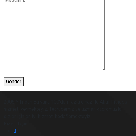
Gönder
2006 Yılından Bu yana 100'den fazla cihaz ile Aktif Fitness
hizmeti vermekteyiz. Tecrübemiz ve uzman kadromuzla
sizler için en iyi hizmeti hedeflemekteyiz.
Bize Ulaşın: