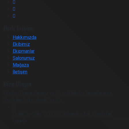
Hızlı Erişim
Hakkımızda
Ekibimiz
Ekipmanlar
Salonumuz
Mağaza
İletişim
Bize Ulaşın
Telefon Numaralarımız ve Sosyal Medya hesaplarımız
üzerinden bize ulaşabilirsiniz.
Çelebiler Mah. 1415 Sok. Günaydın Apt. Zemin kat.
Isparta