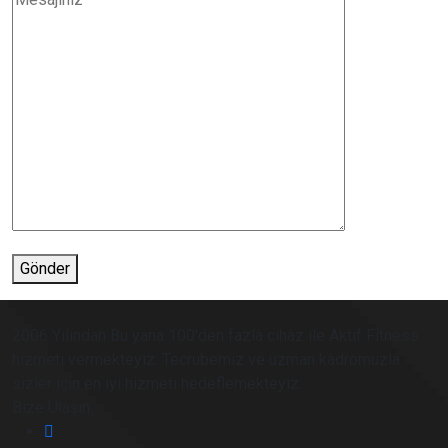
Gönder
2006 Yılından Bu yana 100'den fazla cihaz ile Aktif Fitness
hizmeti vermekteyiz. Tecrübemiz ve uzman kadromuzla
sizler için en iyi hizmeti hedeflemekteyiz.
Bize Ulaşın: